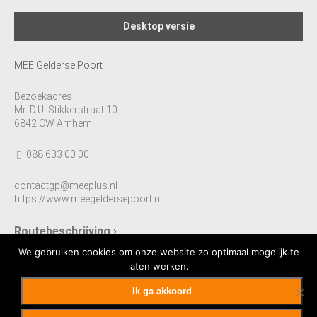
Desktop versie
MEE Gelderse Poort
Bezoekadres
Mr. D.U. Stikkerstraat 10
6842 CW Arnhem
088 633 00 00
contactgp@meeplus.nl
https://www.meegeldersepoort.nl
Routebeschrijving ›
We gebruiken cookies om onze website zo optimaal mogelijk te
laten werken.
Ik ga akkoord
Sitemap
Algemene Voorwaarden
Privacyverklaring
Colofon