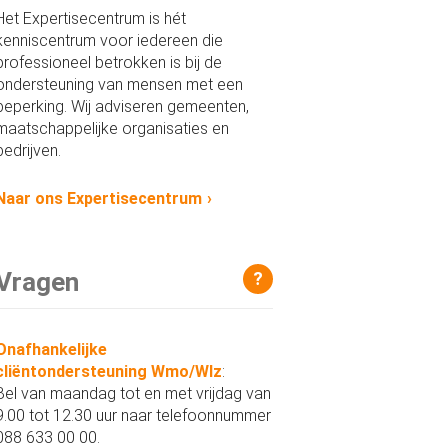
Het Expertisecentrum is hét
kenniscentrum voor iedereen die
professioneel betrokken is bij de
ondersteuning van mensen met een
beperking. Wij adviseren gemeenten,
maatschappelijke organisaties en
bedrijven.
Naar ons Expertisecentrum
Vragen
?
Onafhankelijke
cliëntondersteuning Wmo/Wlz
:
Bel van maandag tot en met vrijdag van
9.00 tot 12.30 uur naar telefoonnummer
088 633 00 00.