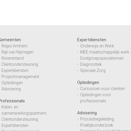
Gemeenten
Expertdiensten
Regio Arnhem
Onderwijs en Werk
Rijk van Nijmegen
MEE maatschappelijk werk
Rivierenland
Doelgroepspecialismen
Cliëntondersteuning
Diagnostiek
Expertdiensten
Speciale Zorg
Projectmanagement
Opleidingen
Opleidingen
Cursussen voor cliënten
Advisering
Opleidingen voor
Professionals
professionals
Keten- en
Advisering
samenwerkingspartners
Procesbegeleiding
Cliëntondersteuning
Praktijkonderzoek
Expertdiensten