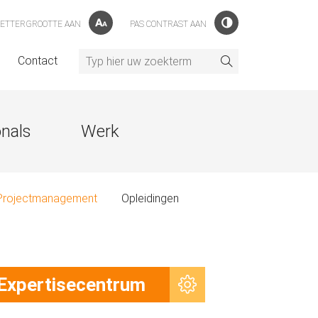
LETTERGROOTTE AAN
PAS CONTRAST AAN
l
Contact
onals
Werk
Projectmanagement
Opleidingen
Expertisecentrum