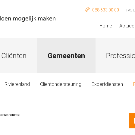
088 633 00 00
PAS 
Home
Actuee
Cliënten
Gemeenten
Professi
Rivierenland
Cliëntondersteuning
Expertdiensten
GGENBOUWEN