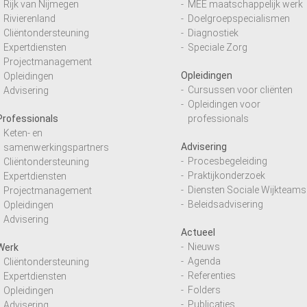
Rijk van Nijmegen
MEE maatschappelijk werk
Rivierenland
Doelgroepspecialismen
Cliëntondersteuning
Diagnostiek
Expertdiensten
Speciale Zorg
Projectmanagement
Opleidingen
Opleidingen
Cursussen voor cliënten
Advisering
Opleidingen voor
Professionals
professionals
Keten- en
Advisering
samenwerkingspartners
Procesbegeleiding
Cliëntondersteuning
Praktijkonderzoek
Expertdiensten
Diensten Sociale Wijkteams
Projectmanagement
Beleidsadvisering
Opleidingen
Advisering
Actueel
Nieuws
Werk
Agenda
Cliëntondersteuning
Referenties
Expertdiensten
Folders
Opleidingen
Publicaties
Advisering