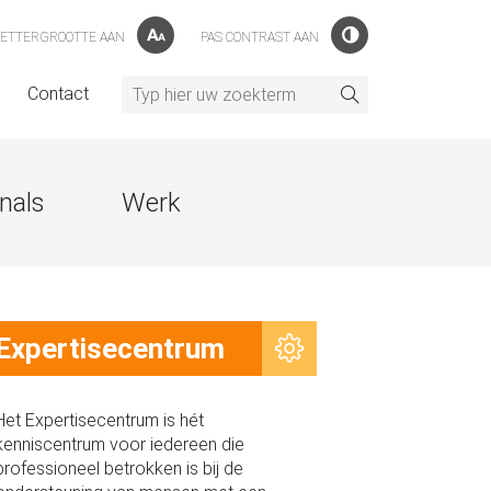
LETTERGROOTTE AAN
PAS CONTRAST AAN
l
Contact
nals
Werk
Expertisecentrum
Het Expertisecentrum is hét
kenniscentrum voor iedereen die
professioneel betrokken is bij de