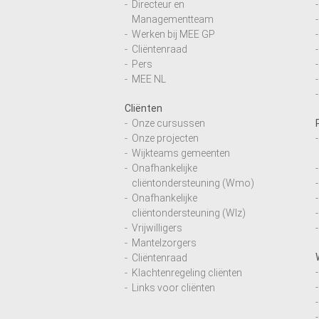
Directeur en
Managementteam
Werken bij MEE GP
Cliëntenraad
Pers
MEE NL
Cliënten
Onze cursussen
Onze projecten
Wijkteams gemeenten
Onafhankelijke
cliëntondersteuning (Wmo)
Onafhankelijke
cliëntondersteuning (Wlz)
Vrijwilligers
Mantelzorgers
Cliëntenraad
Klachtenregeling cliënten
Links voor cliënten