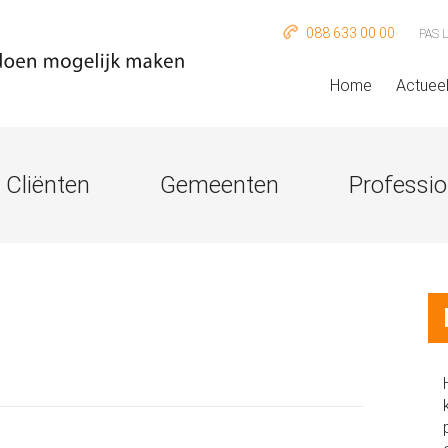
088 633 00 00
PAS 
Home
Actuee
Cliënten
Gemeenten
Professio