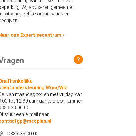
ondersteuning van mensen met een
beperking. Wij adviseren gemeenten,
maatschappelijke organisaties en
bedrijven.
Naar ons Expertisecentrum
Vragen
?
Onafhankelijke
cliëntondersteuning Wmo/Wlz
:
Bel van maandag tot en met vrijdag van
9.00 tot 12.30 uur naar telefoonnummer
088 633 00 00.
Of stuur een e-mail naar:
contactgp@meeplus.nl
088 633 00 00