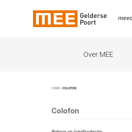
Over MEE
HOME
›
COLOFON
Colofon
Beheer en (eind)redactie