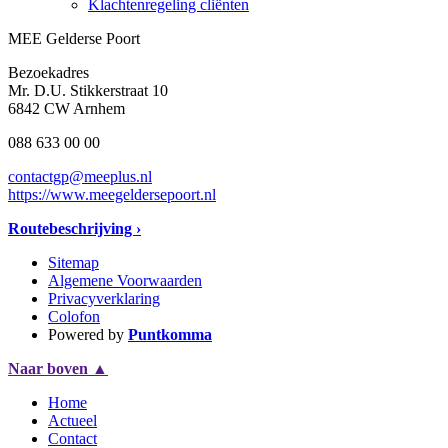
Klachtenregeling cliënten
MEE Gelderse Poort
Bezoekadres
Mr. D.U. Stikkerstraat 10
6842 CW Arnhem
088 633 00 00
contactgp@meeplus.nl
https://www.meegeldersepoort.nl
Routebeschrijving ›
Sitemap
Algemene Voorwaarden
Privacyverklaring
Colofon
Powered by
Puntkomma
Naar boven
▲
Home
Actueel
Contact