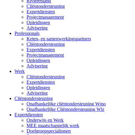
Rivierenland
Cliëntondersteuning
Expertdiensten
Projectmanagement
Opleidingen
Advisering
Professionals
Keten- en samenwerkingspartners
Cliëntondersteuning
Expertdiensten
Projectmanagement
Opleidingen
Advisering
Werk
Cliëntondersteuning
Expertdiensten
Opleidingen
Advisering
Cliëntondersteuning
Onafhankelijke cliëntondersteuning Wmo
Onafhankelijke Cliëntondersteuning Wlz
Expertdiensten
Onderwijs en Werk
MEE maatschappelijk werk
Doelgroepspecialismen