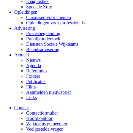
Diagnostiek
Speciale Zorg
Opleidingen
Cursussen voor cliënten
Opleidingen voor professionals
Advisering
Procesbegeleiding
Praktijkonderzoek
Diensten Sociale Wijkteams
Beleidsadvisering
Actueel
Nieuws
Agenda
Referenties
Folders
Publicaties
Films
Aanmelden nieuwsbrief
Links
Contact
Contactformulier
Hoofdkantoor
Wijkteams gemeenten
Veelgestelde vragen