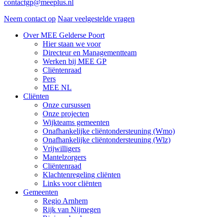
contactgp@meeplus.nl
Neem contact op
Naar veelgestelde vragen
Over MEE Gelderse Poort
Hier staan we voor
Directeur en Managementteam
Werken bij MEE GP
Cliëntenraad
Pers
MEE NL
Cliënten
Onze cursussen
Onze projecten
Wijkteams gemeenten
Onafhankelijke cliëntondersteuning (Wmo)
Onafhankelijke cliëntondersteuning (Wlz)
Vrijwilligers
Mantelzorgers
Cliëntenraad
Klachtenregeling cliënten
Links voor cliënten
Gemeenten
Regio Arnhem
Rijk van Nijmegen