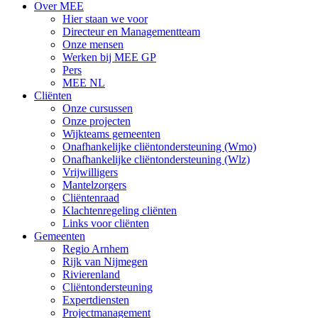
Over MEE
Hier staan we voor
Directeur en Managementteam
Onze mensen
Werken bij MEE GP
Pers
MEE NL
Cliënten
Onze cursussen
Onze projecten
Wijkteams gemeenten
Onafhankelijke cliëntondersteuning (Wmo)
Onafhankelijke cliëntondersteuning (Wlz)
Vrijwilligers
Mantelzorgers
Cliëntenraad
Klachtenregeling cliënten
Links voor cliënten
Gemeenten
Regio Arnhem
Rijk van Nijmegen
Rivierenland
Cliëntondersteuning
Expertdiensten
Projectmanagement