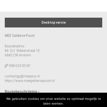
Desktop versie
MEE Gelderse Poort
Bezoekadres
Mr. D.U. Stikkerstraat 10
6842 CW Arnhem
088 633 00 00
contactgp@meeplus.nl
https://www.meegeldersepoort.nl
Routebeschrijving ›
We gebruiken cookies om onze website zo optimaal mogelijk te
laten werken.