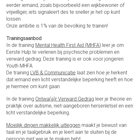
eerder iemand, zoals bijvoorbeeld een wijkbewoner of
vrijwilliger, iets signaleert des te sneller je het op kunt
lossen.
Onze ambitie is 1% van de bevolking te trainen!
Trainingsaanbod
In de training
Mental Health First Aid (MHFA
) leer je om
Eerste Hulp te verlenen bij psychische problemen en
verward gedrag. Deze training is er ook voor jongeren:
Youth MHFA.
De training
LVB & Communicatie
laat zien hoe je herkent
dat iemand een licht verstandelijke beperking heeft en hoe
je hiermee om kunt gaan.
In de training
Ontwa(a)r Verward Gedrag
leer je theorie en
praktijk over autisme, niet-aangeboren hersenletsel en een
licht verstandelijke beperking.
Moeilijk dingen makkelijk uitleggen
maakt je bewust van
taal en je taalgebruik en je leert aan te sluiten bij de
persoon met wie je te maken hebt.