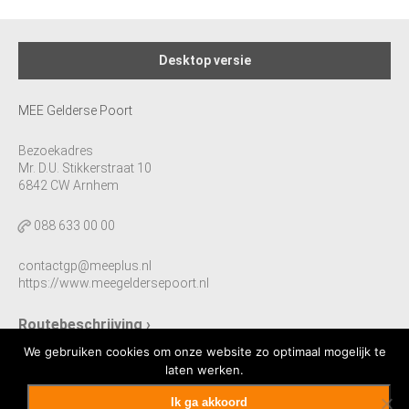
Desktop versie
MEE Gelderse Poort
Bezoekadres
Mr. D.U. Stikkerstraat 10
6842 CW Arnhem
088 633 00 00
contactgp@meeplus.nl
https://www.meegeldersepoort.nl
Routebeschrijving ›
We gebruiken cookies om onze website zo optimaal mogelijk te
laten werken.
Ik ga akkoord