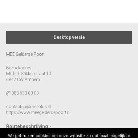
Desktop versie
MEE Gelderse Poort
Bezoekadres
Mr. D.U. Stikkerstraat 10
6842 CW Arnhem
088 633 00 00
contactgp@meeplus.nl
https://www.meegeldersepoort.nl
Routebeschrijving ›
We gebruiken cookies om onze website zo optimaal mogelijk te