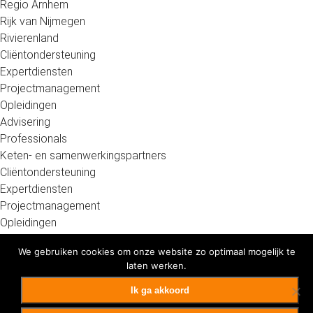
Regio Arnhem
Rijk van Nijmegen
Rivierenland
Cliëntondersteuning
Expertdiensten
Projectmanagement
Opleidingen
Advisering
Professionals
Keten- en samenwerkingspartners
Cliëntondersteuning
Expertdiensten
Projectmanagement
Opleidingen
Advisering
We gebruiken cookies om onze website zo optimaal mogelijk te
Werk
laten werken.
Cliëntondersteuning
Expertdiensten
Ik ga akkoord
Opleidingen