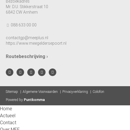
Bezoekadres
Mr. D.U. Stikkerstraat 10
6842 CW Arnhem
088 633 00 00
contactgp@meeplus.nl
https://www.meegeldersepoort.nl
Routebeschrijving ›
Sitemap
Algemene Voorwaarden
Privacyverklaring
Colofon
Powered by
Puntkomma
Home
Actueel
Contact
Over MEE