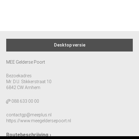
Desktop versie
MEE Gelderse Poort
Bezoekadres
Mr. D.U. Stikkerstraat 10
6842 CW Arnhem
088 633 00 00
contactgp@meeplus.nl
https://www.meegeldersepoort.nl
Routebeschrijving ›