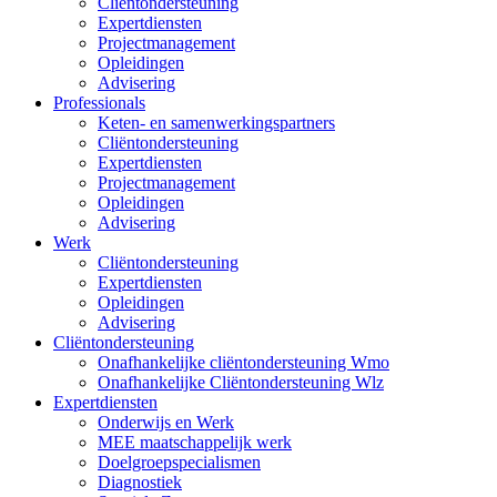
Cliëntondersteuning
Expertdiensten
Projectmanagement
Opleidingen
Advisering
Professionals
Keten- en samenwerkingspartners
Cliëntondersteuning
Expertdiensten
Projectmanagement
Opleidingen
Advisering
Werk
Cliëntondersteuning
Expertdiensten
Opleidingen
Advisering
Cliëntondersteuning
Onafhankelijke cliëntondersteuning Wmo
Onafhankelijke Cliëntondersteuning Wlz
Expertdiensten
Onderwijs en Werk
MEE maatschappelijk werk
Doelgroepspecialismen
Diagnostiek