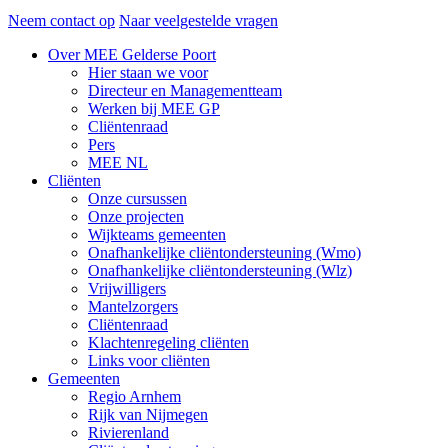
Neem contact op
Naar veelgestelde vragen
Over MEE Gelderse Poort
Hier staan we voor
Directeur en Managementteam
Werken bij MEE GP
Cliëntenraad
Pers
MEE NL
Cliënten
Onze cursussen
Onze projecten
Wijkteams gemeenten
Onafhankelijke cliëntondersteuning (Wmo)
Onafhankelijke cliëntondersteuning (Wlz)
Vrijwilligers
Mantelzorgers
Cliëntenraad
Klachtenregeling cliënten
Links voor cliënten
Gemeenten
Regio Arnhem
Rijk van Nijmegen
Rivierenland