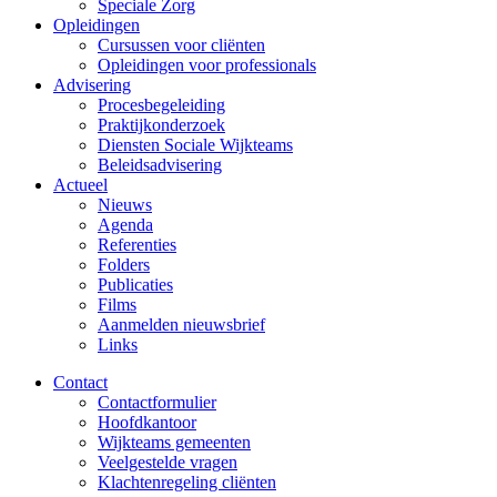
Speciale Zorg
Opleidingen
Cursussen voor cliënten
Opleidingen voor professionals
Advisering
Procesbegeleiding
Praktijkonderzoek
Diensten Sociale Wijkteams
Beleidsadvisering
Actueel
Nieuws
Agenda
Referenties
Folders
Publicaties
Films
Aanmelden nieuwsbrief
Links
Contact
Contactformulier
Hoofdkantoor
Wijkteams gemeenten
Veelgestelde vragen
Klachtenregeling cliënten