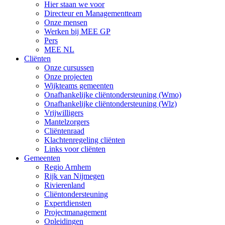
Hier staan we voor
Directeur en Managementteam
Onze mensen
Werken bij MEE GP
Pers
MEE NL
Cliënten
Onze cursussen
Onze projecten
Wijkteams gemeenten
Onafhankelijke cliëntondersteuning (Wmo)
Onafhankelijke cliëntondersteuning (Wlz)
Vrijwilligers
Mantelzorgers
Cliëntenraad
Klachtenregeling cliënten
Links voor cliënten
Gemeenten
Regio Arnhem
Rijk van Nijmegen
Rivierenland
Cliëntondersteuning
Expertdiensten
Projectmanagement
Opleidingen