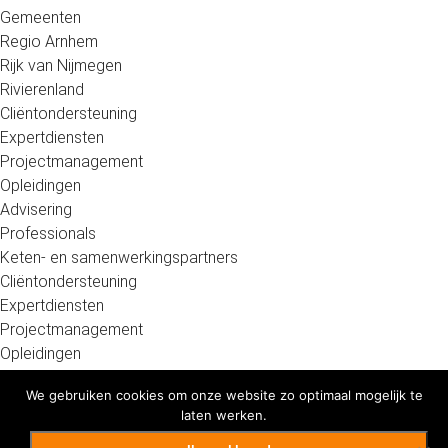
Gemeenten
Regio Arnhem
Rijk van Nijmegen
Rivierenland
Cliëntondersteuning
Expertdiensten
Projectmanagement
Opleidingen
Advisering
Professionals
Keten- en samenwerkingspartners
Cliëntondersteuning
Expertdiensten
Projectmanagement
Opleidingen
Advisering
We gebruiken cookies om onze website zo optimaal mogelijk te
Werk
laten werken.
Cliëntondersteuning