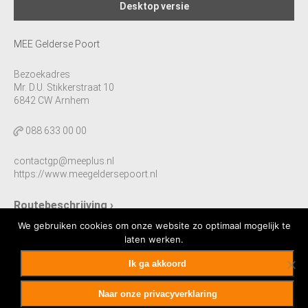
Desktop versie
MEE Gelderse Poort
Bezoekadres
Mr. D.U. Stikkerstraat 10
6842 CW Arnhem
088 633 00 00
contactgp@meeplus.nl
https://www.meegeldersepoort.nl
Routebeschrijving ›
We gebruiken cookies om onze website zo optimaal mogelijk te
laten werken.
Ik ga akkoord
Sitemap
Algemene Voorwaarden
Privacyverklaring
Colofon
Naar onze privacyverklaring
Powered by
Puntkomma