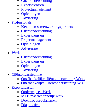
Cliëntondersteuning
Expertdiensten
Projectmanagement
Opleidingen
Advisering
Professionals
Keten- en samenwerkingspartners
Cliëntondersteuning
Expertdiensten
Projectmanagement
Opleidingen
Advisering
Werk
Cliëntondersteuning
Expertdiensten
Opleidingen
Advisering
Cliëntondersteuning
Onafhankelijke cliëntondersteuning Wmo
Onafhankelijke Cliëntondersteuning Wlz
Expertdiensten
Onderwijs en Werk
MEE maatschappelijk werk
Doelgroepspecialismen
Diagnostiek