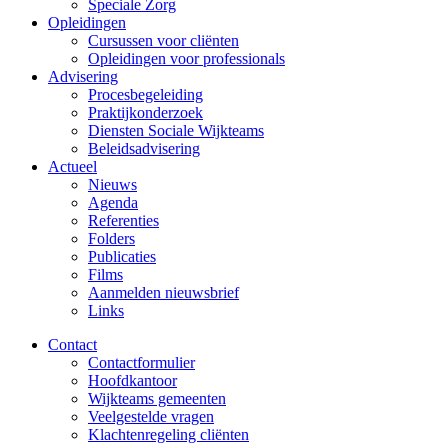
Speciale Zorg
Opleidingen
Cursussen voor cliënten
Opleidingen voor professionals
Advisering
Procesbegeleiding
Praktijkonderzoek
Diensten Sociale Wijkteams
Beleidsadvisering
Actueel
Nieuws
Agenda
Referenties
Folders
Publicaties
Films
Aanmelden nieuwsbrief
Links
Contact
Contactformulier
Hoofdkantoor
Wijkteams gemeenten
Veelgestelde vragen
Klachtenregeling cliënten