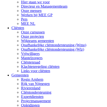
Hier staan we voor
Directeur en Managementteam
Onze mensen
Werken bij MEE GP
Pers
MEE NL
Cliënten
Onze cursussen
Onze projecten
Wijkteams gemeenten
Onafhankelijke cliëntondersteuning (Wmo)
Onafhankelijke cliëntondersteuning (Wlz)
Vrijwilligers
Mantelzorgers
Cliëntenraad
Klachtenregeling cliënten
Links voor cliënten
Gemeenten
Regio Arnhem
Rijk van Nijmegen
Rivierenland
Cliëntondersteuning
Expertdiensten
Projectmanagement
Opleidingen