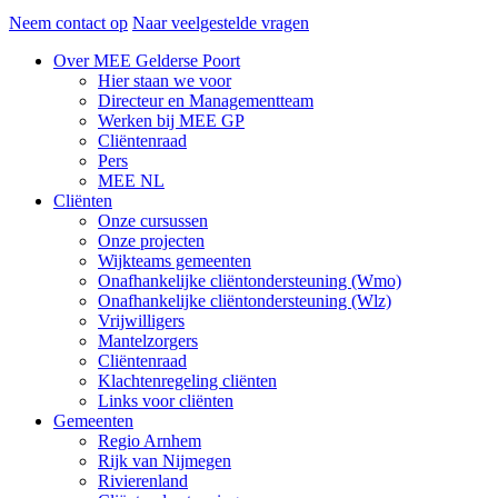
Neem contact op
Naar veelgestelde vragen
Over MEE Gelderse Poort
Hier staan we voor
Directeur en Managementteam
Werken bij MEE GP
Cliëntenraad
Pers
MEE NL
Cliënten
Onze cursussen
Onze projecten
Wijkteams gemeenten
Onafhankelijke cliëntondersteuning (Wmo)
Onafhankelijke cliëntondersteuning (Wlz)
Vrijwilligers
Mantelzorgers
Cliëntenraad
Klachtenregeling cliënten
Links voor cliënten
Gemeenten
Regio Arnhem
Rijk van Nijmegen
Rivierenland