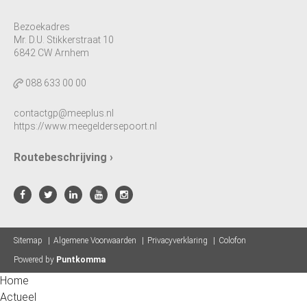
Bezoekadres
Mr. D.U. Stikkerstraat 10
6842 CW Arnhem
088 633 00 00
contactgp@meeplus.nl
https://www.meegeldersepoort.nl
Routebeschrijving ›
Sitemap
Algemene Voorwaarden
Privacyverklaring
Colofon
Powered by
Puntkomma
Home
Actueel