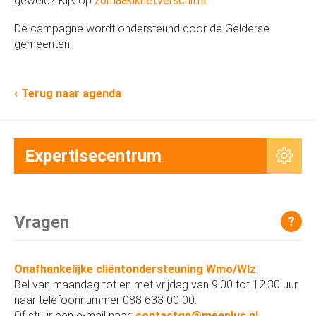
geweld? Kijk op
zomaakikhetverschil.nl
.
De campagne wordt ondersteund door de Gelderse
gemeenten.
Terug naar agenda
Expertisecentrum
Vragen
?
Onafhankelijke cliëntondersteuning Wmo/Wlz
:
Bel van maandag tot en met vrijdag van 9.00 tot 12.30 uur
naar telefoonnummer 088 633 00 00.
Of stuur een e-mail naar:
contactgp@meeplus.nl