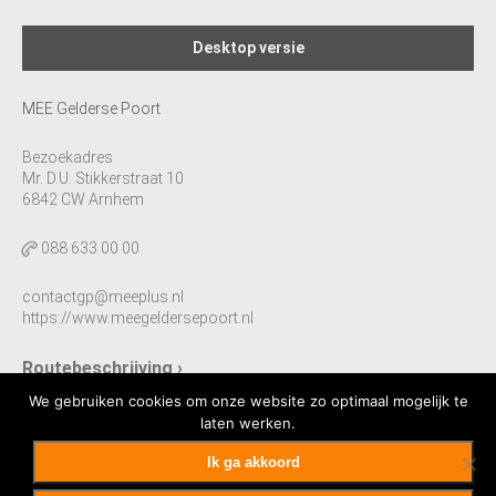
Desktop versie
MEE Gelderse Poort
Bezoekadres
Mr. D.U. Stikkerstraat 10
6842 CW Arnhem
088 633 00 00
contactgp@meeplus.nl
https://www.meegeldersepoort.nl
Routebeschrijving ›
We gebruiken cookies om onze website zo optimaal mogelijk te
laten werken.
Ik ga akkoord