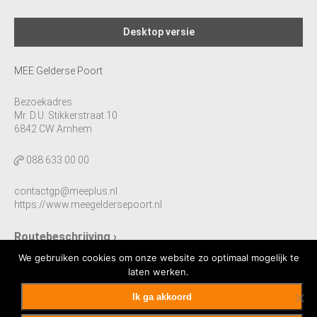
Desktop versie
MEE Gelderse Poort
Bezoekadres
Mr. D.U. Stikkerstraat 10
6842 CW Arnhem
088 633 00 00
contactgp@meeplus.nl
https://www.meegeldersepoort.nl
Routebeschrijving ›
We gebruiken cookies om onze website zo optimaal mogelijk te
laten werken.
Ik ga akkoord