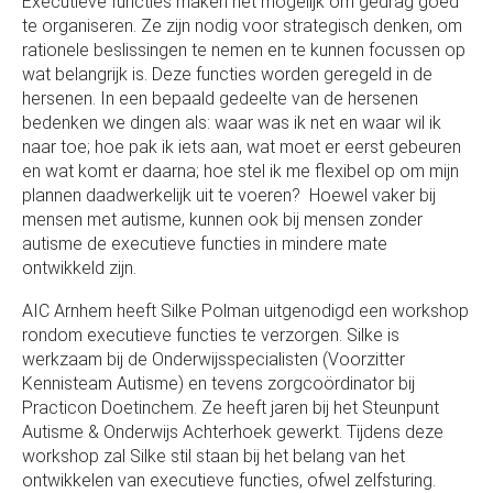
Executieve functies maken het mogelijk om gedrag goed
te organiseren. Ze zijn nodig voor strategisch denken, om
rationele beslissingen te nemen en te kunnen focussen op
wat belangrijk is. Deze functies worden geregeld in de
hersenen. In een bepaald gedeelte van de hersenen
bedenken we dingen als: waar was ik net en waar wil ik
naar toe; hoe pak ik iets aan, wat moet er eerst gebeuren
en wat komt er daarna; hoe stel ik me flexibel op om mijn
plannen daadwerkelijk uit te voeren? Hoewel vaker bij
mensen met autisme, kunnen ook bij mensen zonder
autisme de executieve functies in mindere mate
ontwikkeld zijn.
AIC Arnhem heeft Silke Polman uitgenodigd een workshop
rondom executieve functies te verzorgen. Silke is
werkzaam bij de Onderwijsspecialisten (Voorzitter
Kennisteam Autisme) en tevens zorgcoördinator bij
Practicon Doetinchem. Ze heeft jaren bij het Steunpunt
Autisme & Onderwijs Achterhoek gewerkt. Tijdens deze
workshop zal Silke stil staan bij het belang van het
ontwikkelen van executieve functies, ofwel zelfsturing.