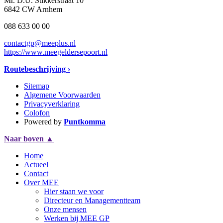
Mr. D.U. Stikkerstraat 10
6842 CW Arnhem
088 633 00 00
contactgp@meeplus.nl
https://www.meegeldersepoort.nl
Routebeschrijving ›
Sitemap
Algemene Voorwaarden
Privacyverklaring
Colofon
Powered by
Puntkomma
Naar boven
▲
Home
Actueel
Contact
Over MEE
Hier staan we voor
Directeur en Managementteam
Onze mensen
Werken bij MEE GP