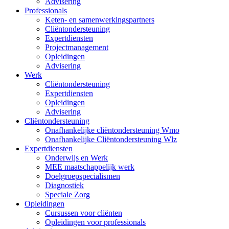
Advisering
Professionals
Keten- en samenwerkingspartners
Cliëntondersteuning
Expertdiensten
Projectmanagement
Opleidingen
Advisering
Werk
Cliëntondersteuning
Expertdiensten
Opleidingen
Advisering
Cliëntondersteuning
Onafhankelijke cliëntondersteuning Wmo
Onafhankelijke Cliëntondersteuning Wlz
Expertdiensten
Onderwijs en Werk
MEE maatschappelijk werk
Doelgroepspecialismen
Diagnostiek
Speciale Zorg
Opleidingen
Cursussen voor cliënten
Opleidingen voor professionals