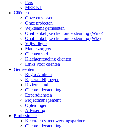
Pers
MEE NL
Cliënten
Onze cursussen
Onze projecten
Wijkteams gemeenten
Onafhankelijke cliëntondersteuning (Wmo)
Onafhankelijke cliëntondersteuning (Wlz)
Vrijwilligers
Mantelzorgers
Cliëntenraad
Klachtenregeling cliënten
Links voor cliënten
Gemeenten
Regio Arnhem
Rijk van Nijmegen
Rivierenland
Cliëntondersteuning
Expertdiensten
Projectmanagement
Opleidingen
Advisering
Professionals
Keten- en samenwerkingspartners
Cliëntondersteuning