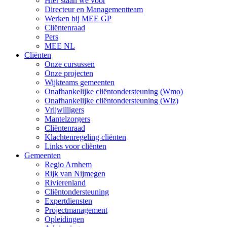
Hier staan we voor
Directeur en Managementteam
Werken bij MEE GP
Cliëntenraad
Pers
MEE NL
Cliënten
Onze cursussen
Onze projecten
Wijkteams gemeenten
Onafhankelijke cliëntondersteuning (Wmo)
Onafhankelijke cliëntondersteuning (Wlz)
Vrijwilligers
Mantelzorgers
Cliëntenraad
Klachtenregeling cliënten
Links voor cliënten
Gemeenten
Regio Arnhem
Rijk van Nijmegen
Rivierenland
Cliëntondersteuning
Expertdiensten
Projectmanagement
Opleidingen