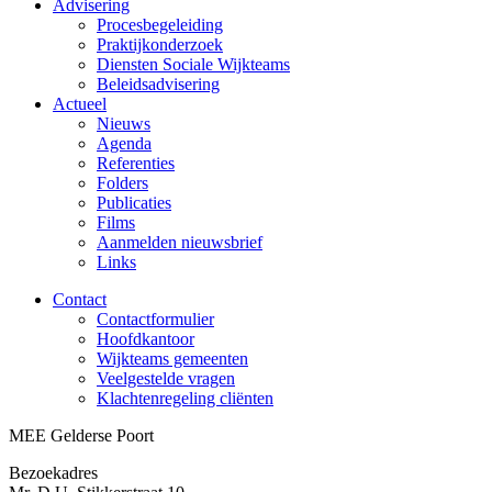
Advisering
Procesbegeleiding
Praktijkonderzoek
Diensten Sociale Wijkteams
Beleidsadvisering
Actueel
Nieuws
Agenda
Referenties
Folders
Publicaties
Films
Aanmelden nieuwsbrief
Links
Contact
Contactformulier
Hoofdkantoor
Wijkteams gemeenten
Veelgestelde vragen
Klachtenregeling cliënten
MEE Gelderse Poort
Bezoekadres